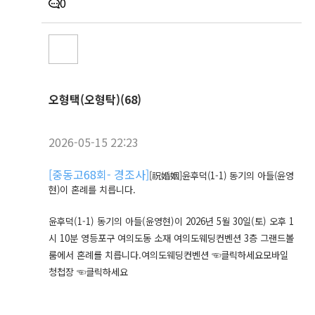
0
오형택(오형탁)(68)
2026-05-15 22:23
[
중동고68회- 경조사
]
[祝婚姻]윤후덕(1-1) 동기의 아들(윤영
현)이 혼례를 치릅니다.
윤후덕(1-1) 동기의 아들(윤영현)이 2026년 5월 30일(토) 오후 1
시 10분 영등포구 여의도동 소재 여의도웨딩컨벤션 3층 그랜드볼
룸에서 혼례를 치릅니다.여의도웨딩컨벤션 ☜클릭하세요모바일
청첩장 ☜클릭하세요