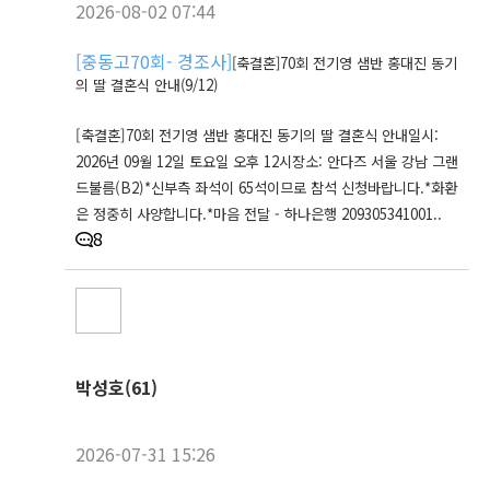
2026-08-02 07:44
[
중동고70회- 경조사
]
[축결혼]70회 전기영 샘반 홍대진 동기
의 딸 결혼식 안내(9/12)
[축결혼]70회 전기영 샘반 홍대진 동기의 딸 결혼식 안내일시:
2026년 09월 12일 토요일 오후 12시장소: 안다즈 서울 강남 그랜
드불름(B2)*신부측 좌석이 65석이므로 참석 신청바랍니다.*화환
은 정중히 사양합니다.*마음 전달 - 하나은행 209305341001..
8
박성호(61)
2026-07-31 15:26