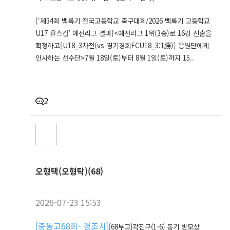
[‘제34회 백록기 전국고등학교 축구대회/2026 백록기 고등학교
U17 유스컵’ 예선리그 결과] <예선리그 1위(3승)로 16강 진출을
확정하고[U18_3차전(vs 경기경희FCU18_3:1勝)] 응원단에게
인사하는 선수단>7월 18일(토)부터 8월 1일(토)까지 15..
2
오형택(오형탁)(68)
2026-07-23 15:53
[
중동고68회- 경조사
]
[68부고]곽진구(1-6) 동기 빙모상