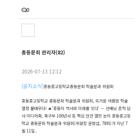
0
총동문회 관리자(82)
2026-07-13 12:12
[
공지소식
]
중동중고등학교총동문회 학술분과 위원회
중동중고등학교 총동문회 학술분과 위원회, 뜨거운 여름밤 학술
열정 불태우다! 🔥'중동의 역사와 미래를 잇다' — 선배님 흔적 답
사 미디어화, 축구부 100년사 등 핵심 안건 열띤 논의 중동중고등
학교 총동문회 학술분과 위원회(위원장 윤형섭, 78회)가 지난 7
월 11일..