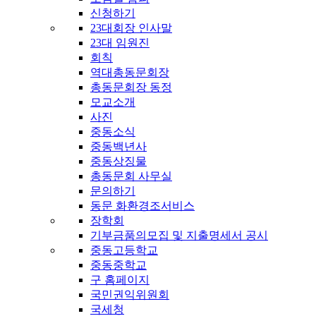
신청하기
23대회장 인사말
23대 임원진
회칙
역대총동문회장
총동문회장 동정
모교소개
사진
중동소식
중동백년사
중동상징물
총동문회 사무실
문의하기
동문 화환경조서비스
장학회
기부금품의모집 및 지출명세서 공시
중동고등학교
중동중학교
구 홈페이지
국민권익위원회
국세청