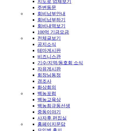
지도로 업체보기
주변동문
회비납부안내
회비납부하기
회비내역보기
100억 기금모금
전체글보기
공지소식
테마게시판
비즈니스관
기수/지역/동호회 소식
자유게시판
회장님동정
경조사
화상회의
백농포럼
백농교육상
백농최규동선생
중동이야기
사자후 편집실
홈페이지문답
모임별 홈피