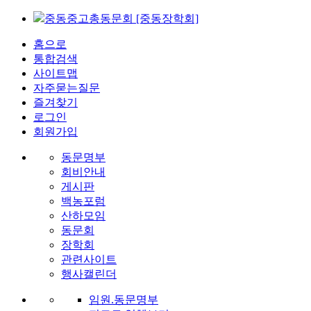
중동중고총동문회 [중동장학회]
홈으로
통합검색
사이트맵
자주묻는질문
즐겨찾기
로그인
회원가입
동문명부
회비안내
게시판
백농포럼
산하모임
동문회
장학회
관련사이트
행사캘린더
임원.동문명부